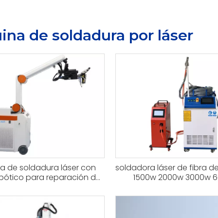
na de soldadura por láser
a de soldadura láser con
soldadora láser de fibra 
bótico para reparación de
1500w 2000w 3000w 
Soldadora con fuente láser
QCW y CW