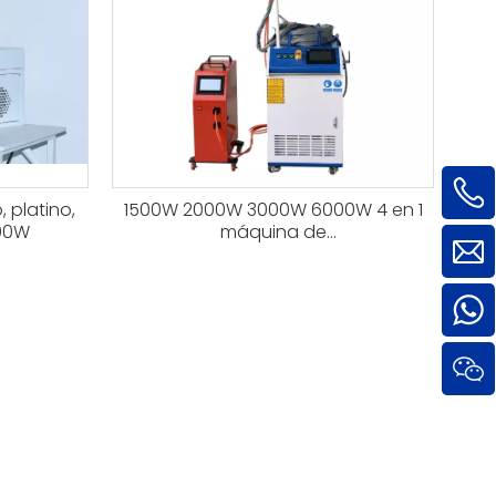
, platino,
1500W 2000W 3000W 6000W 4 en 1
200W
máquina de
soldadura/limpieza/corte láser de
fibra de mano