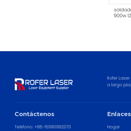
soldado
900w 1
c
Rofer Laser
a largo pla
Contáctenos
Enlaces
Teléfono: +86-15990992073
Hogar