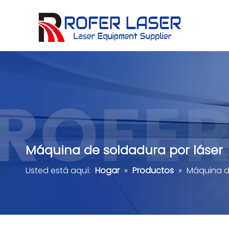
Máquina de cortar láser de metal de tubo
Herramientas de hardware
Cerámica, piedra, cristal, jade
Comentarios de los clientes
Máquina de soldadura por láser
Usted está aquí:
Hogar
»
Productos
»
Máquina d