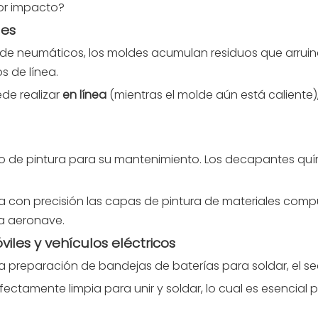
or impacto?
des
n de neumáticos, los moldes acumulan residuos que arruina
s de línea.
ede realizar
en línea
(mientras el molde aún está caliente)
 de pintura para su mantenimiento. Los decapantes quím
ina con precisión las capas de pintura de materiales comp
la aeronave.
iles y vehículos eléctricos
a preparación de bandejas de baterías para soldar, el se
ectamente limpia para unir y soldar, lo cual es esencial