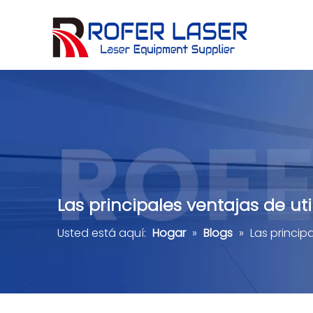
Máquina de cortar láser de metal de tubo
Herramientas de hardware
Cerámica, piedra, cristal, jade
Comentarios de los clientes
Las principales ventajas de ut
Usted está aquí:
Hogar
»
Blogs
»
Las princip