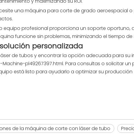
mantenimiento y maximizando su ROI.
ecesite una máquina para corte de grado aeroespacial o
actos.
ro equipo profesional proporciona un soporte oportuno, d
ina funcione sin problemas, minimizando el tiempo de i
solución personalizada
láser de tubos y encontrar la opción adecuada para su in
g-Machine-pl49267397.html.
Para consultas o solicitar u
quipo está listo para ayudarlo a optimizar su producción 
iones de la máquina de corte con láser de tubo
Preci