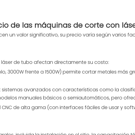
ecio de las máquinas de corte con lás
cen un valor significativo, su precio varía según varios 
láser de tubo afectan directamente su costo:
plo, 3000W frente a 1500W) permite cortar metales más g
: sistemas avanzados con características como la clasific
delos manuales básicos o semiautomáticos, pero ofrece
ol CNC de alta gama (con interfaces fáciles de usar y so
rales, incluida la instalación en el sitio, la capacitación 