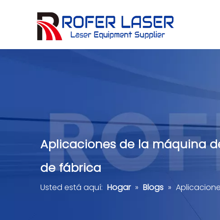
Máquina de cortar láser de metal de tubo
Herramientas de hardware
Cerámica, piedra, cristal, jade
Comentarios de los clientes
Aplicaciones de la máquina de 
de fábrica
Usted está aquí:
Hogar
»
Blogs
»
Aplicacione